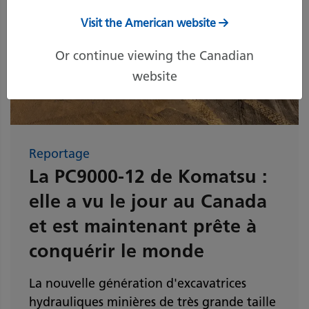
Visit the American website
Or continue viewing the Canadian
website
Reportage
La PC9000-12 de Komatsu :
elle a vu le jour au Canada
et est maintenant prête à
conquérir le monde
La nouvelle génération d'excavatrices
hydrauliques minières de très grande taille