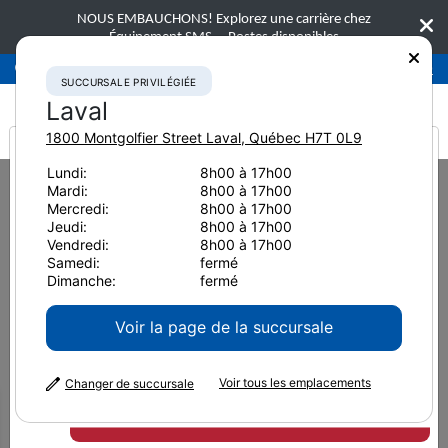
NOUS EMBAUCHONS! Explorez une carrière chez
Équipement SMS.
Postes disponibles
Succursale privilégiée
Laval
450-781-9600
SUCCURSALE PRIVILÉGIÉE
Laval
1800 Montgolfier Street
Laval
,
Québec
H7T 0L9
It looks like you are
Lundi:
8h00 à 17h00
Home
Nouvelles et ressources
Mardi:
8h00 à 17h00
from America
Mercredi:
8h00 à 17h00
Jeudi:
8h00 à 17h00
Nouvelles et ressources
Vendredi:
8h00 à 17h00
Samedi:
fermé
Dimanche:
fermé
Voir la page de la succursale
Voir tous les emplacements
Changer de succursale