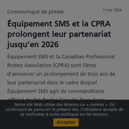
2 mai 2024
Communiqué de presse
Équipement SMS et la CPRA
prolongent leur partenariat
jusqu’en 2026
Équipement SMS et la Canadian Professional
Rodeo Association (CPRA) sont fières
d’annoncer un prolongement de trois ans de
leur partenariat dans le cadre duquel
Équipement SMS agit de commanditaire
officiel du Pro Rodeo Canada Tour. Avec
Notre site Web utilise des témoins ou « cookies ». En
l’entente conclue, l’événement phare de
continuant de parcourir le présent site, l’utilisateur accepte de
se conformer à notre politique sur les témoins.
l’Association continuera sous le nom de SMS
Equipment Pro Rodeo Tour jusqu’en 2026.