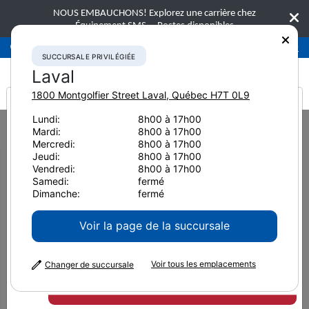
NOUS EMBAUCHONS! Explorez une carrière chez
Équipement SMS.
Postes disponibles
Succursale privilégiée
Laval
450-781-9600
SUCCURSALE PRIVILÉGIÉE
Laval
1800 Montgolfier Street
Laval
,
Québec
H7T 0L9
It looks like you are
Lundi:
8h00 à 17h00
Home
Nouvelles et ressources
Article de presse
2024
Mardi:
8h00 à 17h00
from America
S’engager à long terme
Mercredi:
8h00 à 17h00
Jeudi:
8h00 à 17h00
S’engager à long terme
Vendredi:
8h00 à 17h00
Samedi:
fermé
Dimanche:
fermé
15 novembre 2024
Imprimer la page
Voir la page de la succursale
Voir tous les emplacements
Changer de succursale
Lorsqu'une mine fonctionne bien, il est facile
d'oublier que l'équipement lourd est soumis à un