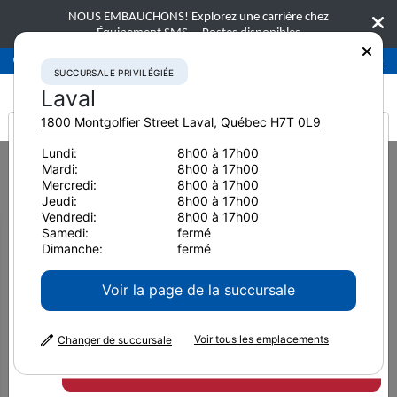
NOUS EMBAUCHONS! Explorez une carrière chez
Équipement SMS.
Postes disponibles
Succursale privilégiée
Laval
450-781-9600
SUCCURSALE PRIVILÉGIÉE
Laval
1800 Montgolfier Street
Laval
,
Québec
H7T 0L9
It looks like you are
Lundi:
8h00 à 17h00
Home
Nouvelles et ressources
Article de presse
2024
Mardi:
8h00 à 17h00
from America
L’essentiel de l’exploitation minière : Une vue d’ensemble
Mercredi:
8h00 à 17h00
Jeudi:
8h00 à 17h00
L’essentiel de l’exploitation
Vendredi:
8h00 à 17h00
Samedi:
fermé
minière : Une vue d’ensemble
Dimanche:
fermé
Voir la page de la succursale
24 mai 2024
Imprimer la page
Voir tous les emplacements
Changer de succursale