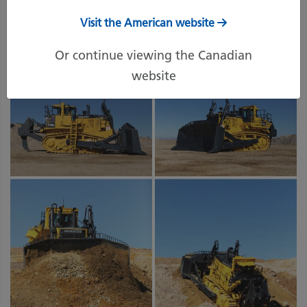
offrant le plus gros bouteur de production au
Visit the American website
monde.
Article original :
Canadian Mining Journal
Or continue viewing the Canadian
website