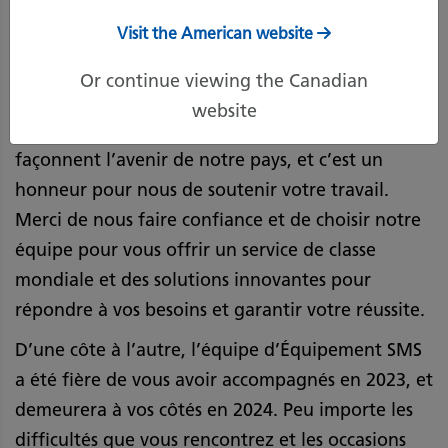
particulièrement vrai, car nous avons fêté notre
Visit the American website
15e anniversaire cette même année, un jalon que
Or continue viewing the Canadian
nous avons atteint grâce à vous.
website
Vous êtes les bâtisseurs et les rêveurs qui
façonnent l’avenir de notre pays, et c’est un
honneur pour nous de soutenir votre travail.
Merci de nous faire confiance et de choisir notre
équipe pour vous offrir un service de classe
mondiale et des solutions innovantes pour
répondre à vos besoins et garantir votre réussite.
D’une côte à l’autre, l’équipe d’Équipement SMS
a été fière de vous avoir accompagnés en 2023, et
demeurera à vos côtés en 2024. Peu importe les
difficultés que vous rencontrez et les occasions