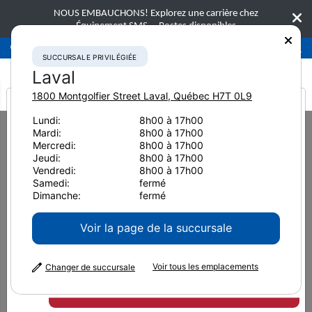
NOUS EMBAUCHONS! Explorez une carrière chez
Équipement SMS.
Postes disponibles
Succursale privilégiée
Laval
450-781-9600
SUCCURSALE PRIVILÉGIÉE
Laval
1800 Montgolfier Street
Laval
,
Québec
H7T 0L9
It looks like you are
Lundi:
8h00 à 17h00
Home
Nouvelles et ressources
Article de presse
2023
Mardi:
8h00 à 17h00
from America
Joyeuses fêtes de la part d’Équipement SMS
Mercredi:
8h00 à 17h00
Jeudi:
8h00 à 17h00
Vendredi:
8h00 à 17h00
Joyeuses fêtes de la part
Samedi:
fermé
Dimanche:
fermé
d’Équipement SMS
Voir la page de la succursale
Voir tous les emplacements
Changer de succursale
Étant donné que les Fêtes approchent, il convient
de revenir sur cette année et d’exprimer notre
reconnaissance envers vous, nos clients. Cela est