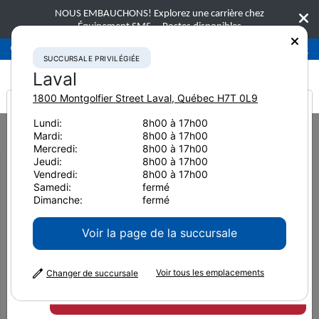
NOUS EMBAUCHONS! Explorez une carrière chez
Équipement SMS.
Postes disponibles
Succursale privilégiée
Laval
450-781-9600
SUCCURSALE PRIVILÉGIÉE
Laval
1800 Montgolfier Street
Laval
,
Québec
H7T 0L9
It looks like you are
Lundi:
8h00 à 17h00
Home
Nouvelles et ressources
Article de presse
2022
Mardi:
8h00 à 17h00
from America
Conseils de gestion du DEF pour continuer à fonctionner proprement
Mercredi:
8h00 à 17h00
Jeudi:
8h00 à 17h00
Conseils de gestion du DEF
Vendredi:
8h00 à 17h00
Samedi:
fermé
pour continuer à fonctionner
Dimanche:
fermé
proprement
Voir la page de la succursale
Voir tous les emplacements
Changer de succursale
29 août 2022
Imprimer la page