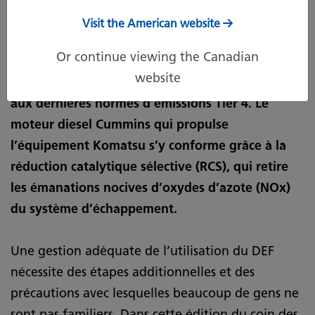
Visit the American website
Alors que l’industrie minière se dirige vers la
Or continue viewing the Canadian
carboneutralité, de nombreuses mines effectuent
website
une transition vers un équipement qui répond
aux dernières normes d’émissions Tier 4. Le
moteur diesel Cummins qui propulse
l’équipement Komatsu s’y conforme grâce à la
réduction catalytique sélective (RCS), qui retire
les émanations nocives d’oxydes d’azote (NOx)
du système d’échappement.
Une gestion adéquate de l’utilisation du DEF
nécessite des étapes additionnelles et des
précautions avec lesquelles beaucoup de gens ne
sont pas familiers. Dans cette édition du coin des