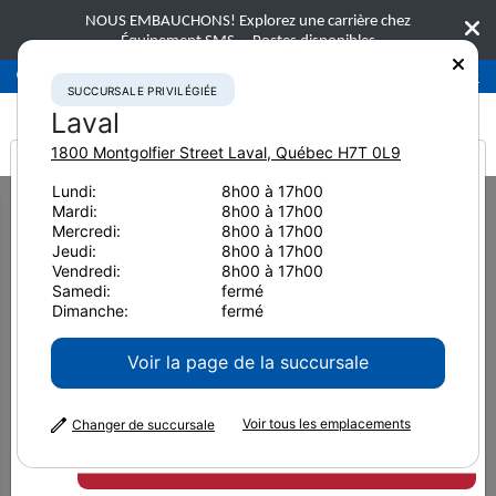
NOUS EMBAUCHONS! Explorez une carrière chez
Équipement SMS.
Postes disponibles
Succursale privilégiée
Laval
450-781-9600
SUCCURSALE PRIVILÉGIÉE
Laval
1800 Montgolfier Street
Laval
,
Québec
H7T 0L9
It looks like you are
Lundi:
8h00 à 17h00
Home
Nouvelles et ressources
Article de presse
2021
Mardi:
8h00 à 17h00
from America
Komatsu propose une vaste gamme de batteries d’origine dont le
Mercredi:
8h00 à 17h00
fonctionnement et la durée ont été ép
Jeudi:
8h00 à 17h00
Vendredi:
8h00 à 17h00
Komatsu propose une vaste
Samedi:
fermé
Dimanche:
fermé
gamme de batteries d’origine
Voir la page de la succursale
dont le fonctionnement et la
Voir tous les emplacements
durée ont été éprouvés dans
Changer de succursale
des conditions difficiles