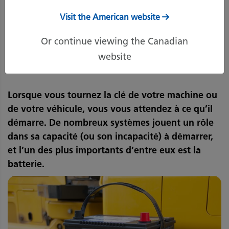
Visit the American website
19 juillet 2021
Imprimer la page
Or continue viewing the Canadian
website
Lorsque vous tournez la clé de votre machine ou
de votre véhicule, vous vous attendez à ce qu’il
démarre. De nombreux systèmes jouent un rôle
dans sa capacité (ou son incapacité) à démarrer,
et l’un des plus importants d’entre eux est la
batterie.