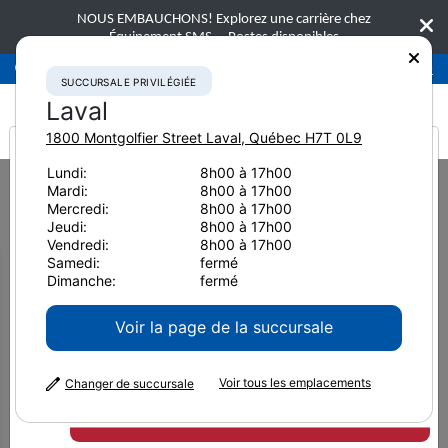
NOUS EMBAUCHONS! Explorez une carrière chez
Équipement SMS.
Postes disponibles
Succursale privilégiée
Laval
450-781-9600
SUCCURSALE PRIVILÉGIÉE
Laval
1800 Montgolfier Street
Laval
,
Québec
H7T 0L9
It looks like you are
Lundi:
8h00 à 17h00
Home
Nouvelles et ressources
Article de presse
2019
Mardi:
8h00 à 17h00
from America
Le système de contrôle du nivellement facilite les opérations à tous les
Mercredi:
8h00 à 17h00
niveaux
Jeudi:
8h00 à 17h00
Vendredi:
8h00 à 17h00
Le système de contrôle du
Samedi:
fermé
Dimanche:
fermé
nivellement facilite les
Voir la page de la succursale
opérations à tous les niveaux
Voir tous les emplacements
Changer de succursale
4 décembre 2019
Imprimer la page