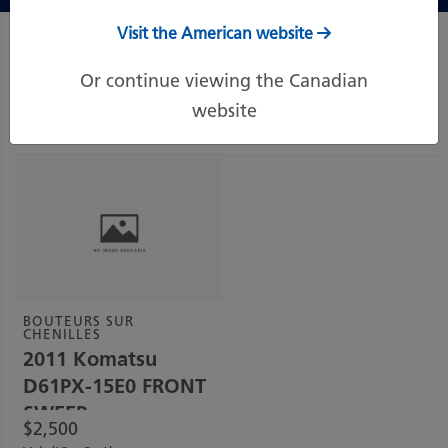
Visit the American website
Filtres
Or continue viewing the Canadian
Trier par:
website
Prix (le plus élevé)
BOUTEURS SUR
CHENILLES
2011
Komatsu
D61PX-15E0 FRONT
SWEEP
$
2,500