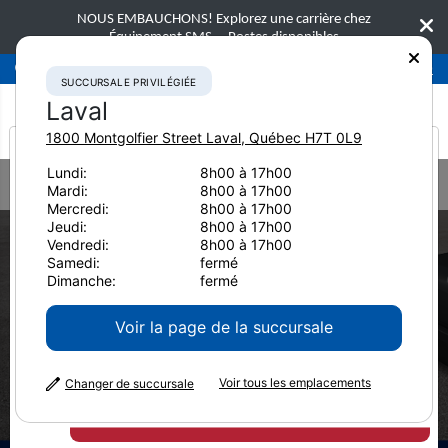
NOUS EMBAUCHONS! Explorez une carrière chez
Équipement SMS.
Postes disponibles
Succursale privilégiée
Laval
450-781-9600
SUCCURSALE PRIVILÉGIÉE
Laval
1800 Montgolfier Street
Laval
,
Québec
H7T 0L9
It looks like you are
Lundi:
8h00 à 17h00
Home
Liquidation
Liquidation d’accessoires
Mardi:
8h00 à 17h00
from America
Bouteurs sur chenilles
Mercredi:
8h00 à 17h00
Jeudi:
8h00 à 17h00
Vendredi:
8h00 à 17h00
Liquidation
Samedi:
fermé
Dimanche:
fermé
d’accessoires
Voir la page de la succursale
Bouteurs sur
Voir tous les emplacements
Changer de succursale
chenilles