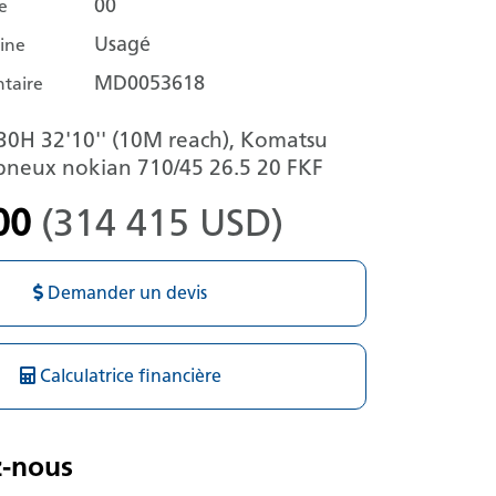
00
e
Usagé
hine
MD0053618
taire
30H 32'10'' (10M reach), Komatsu
pneux nokian 710/45 26.5 20 FKF
00
(314 415 USD)
Demander un devis
Calculatrice financière
z-nous