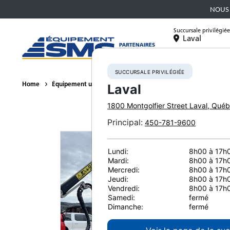
NOUS 
Succursale privilégiée
Laval
Équipement
SUCCURSALE PRIVILÉGIÉE
Home
Équipement usagé
Transporteurs
2020 Komatsu 931X
Laval
1800 Montgolfier Street
Laval
,
Québ
Principal
:
450-781-9600
Lundi:
8h00 à 17h
Mardi:
8h00 à 17h
Mercredi:
8h00 à 17h
Jeudi:
8h00 à 17h
Vendredi:
8h00 à 17h
Samedi:
fermé
Dimanche:
fermé