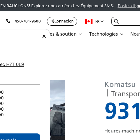
EMBAUCHONS! Explorez une carrière chez Équipement SMS.
Postes disp
450-781-9600
Connexion
FR
Pièces
Services & soutien
Technologies
Nouv
C 5119
ec
H7T 0L9
Komatsu
Transpor
00
00
93
00
00
00
Heures-machin