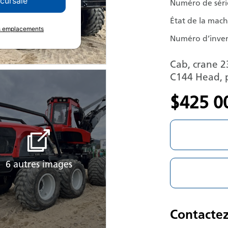
ccursale
Numéro de séri
État de la mac
es emplacements
Numéro d’inven
Cab, crane 2
C144 Head, 
$425 0
6 autres images
Contacte