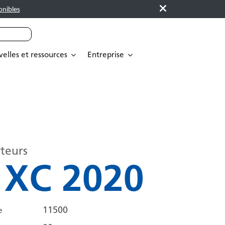
onibles
elles et ressources
Entreprise
teurs
1XC 2020
11500
e