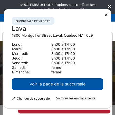
NOUS EMBAUCHONS! Explorez une carrière chez
Équipement SMS.
Postes disponibles
Succursale privilégiée
Laval
450-781-9600
SUCCURSALE PRIVILÉGIÉE
Laval
1800 Montgolfier Street
Laval
,
Québec
H7T 0L9
It looks like you are
Lundi:
8h00 à 17h00
Mardi:
8h00 à 17h00
from America
Mercredi:
8h00 à 17h00
Jeudi:
8h00 à 17h00
Vendredi:
8h00 à 17h00
Samedi:
fermé
Dimanche:
fermé
Équipement usagé
Voir la page de la succursale
Pavers
Voir tous les emplacements
Changer de succursale
Filtres