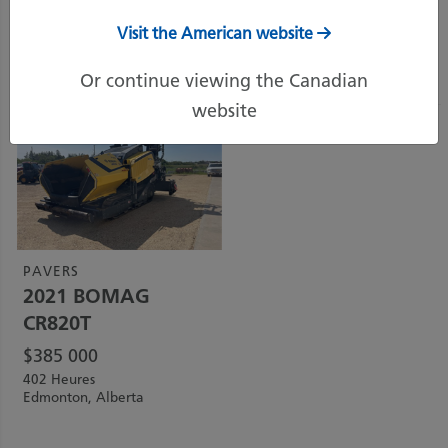
Visit the American website
Trier par:
Prix (le plus élevé)
Or continue viewing the Canadian
website
PAVERS
2021
BOMAG
CR820T
$
385 000
402 Heures
Edmonton, Alberta