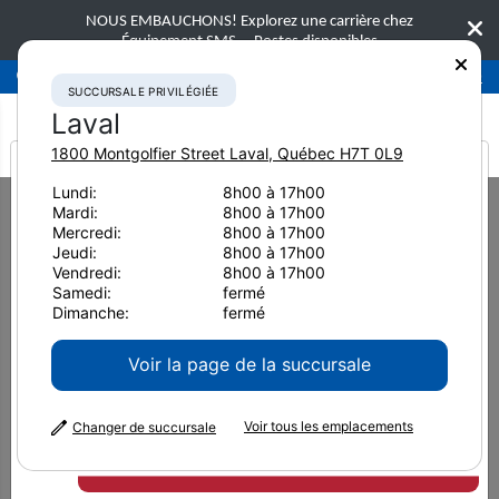
NOUS EMBAUCHONS! Explorez une carrière chez
Équipement SMS.
Postes disponibles
Succursale privilégiée
Laval
450-781-9600
SUCCURSALE PRIVILÉGIÉE
Laval
1800 Montgolfier Street
Laval
,
Québec
H7T 0L9
It looks like you are
Lundi:
8h00 à 17h00
Home
Équipement usagé
Excavatrices hydrauliques
Mardi:
8h00 à 17h00
from America
2022 Komatsu PC240LC-11 5410
Mercredi:
8h00 à 17h00
Jeudi:
8h00 à 17h00
Vendredi:
8h00 à 17h00
Samedi:
fermé
Dimanche:
fermé
Voir la page de la succursale
Vendu
Vendu
Voir tous les emplacements
Changer de succursale