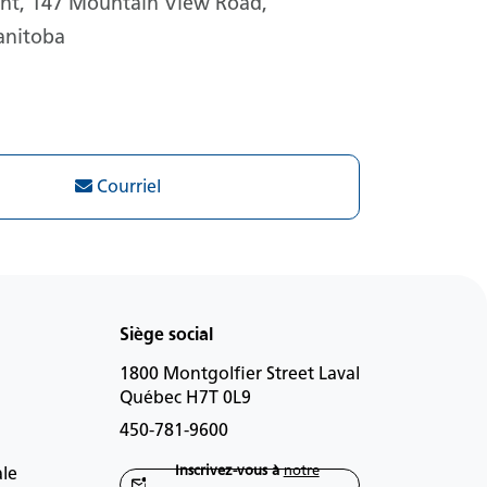
t, 147 Mountain View Road,
anitoba
Courriel
Siège social
1800 Montgolfier Street Laval
Québec H7T 0L9
450-781-9600
Inscrivez-vous à
notre
ale