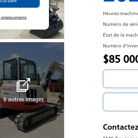
ccursale
Heures-machin
es emplacements
Numéro de séri
État de la mac
Numéro d’inven
$85 00
6 autres images
Contacte