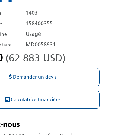
1403
e
158400355
e
Usagé
hine
MD0058931
taire
0
(62 883 USD)
Demander un devis
Calculatrice financière
z-nous