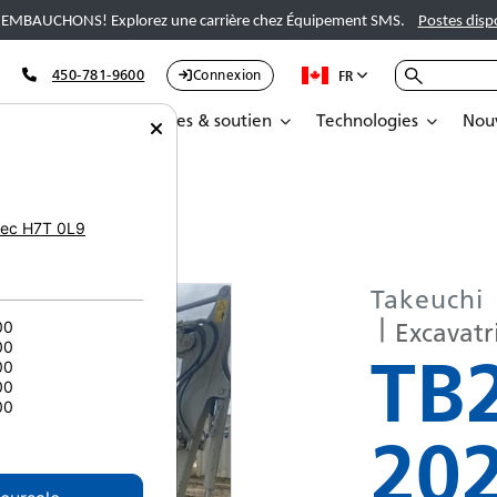
EMBAUCHONS! Explorez une carrière chez Équipement SMS.
Postes disp
450-781-9600
Connexion
FR
Pièces
Services & soutien
Technologies
Nouv
euchi TB257FRCR 5176
ec
H7T 0L9
Takeuchi
Excavatr
00
00
TB
00
00
00
20