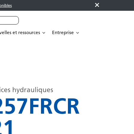
onibles
elles et ressources
Entreprise
ices hydrauliques
257FRCR
21