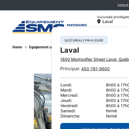
NOUS 
Succursale privilégiée
Laval
Équipement
SUCCURSALE PRIVILÉGIÉE
Home
Équipement usagé
Excavatrices hydrauliques
2021 Tak
Laval
1800 Montgolfier Street
Laval
,
Québ
Principal
:
450-781-9600
Lundi:
8h00 à 17h
Mardi:
8h00 à 17h
Mercredi:
8h00 à 17h
Jeudi:
8h00 à 17h
Vendredi:
8h00 à 17h
Samedi:
fermé
Dimanche:
fermé