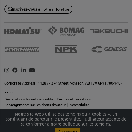
Inscrivez-vous à
notre infolettre
Instagram
Facebook
Linkedin
Youtube
Corporate Address : 11285 - 274 Street Acheson, AB T7X 6P9 | 780-948-
2200
Déclaration de confidentialité
Termes et conditions
Renseignments sur les droits d'auteur
Accessibilite
Commentaires sur le site
Plan de site
Notre site Web utilise des témoins ou « cookies ». En
Copyright © 2026 Équipement SMS Inc Tous droits réservés. Matériaux et
continuant de parcourir le présent site, l’utilisateur accepte de
se conformer à notre politique sur les témoins.
spécifications sont sujets à changement sans préavis.