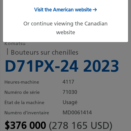
Visit the American website
6 autres images
Or continue viewing the Canadian
website
Komatsu
Bouteurs sur chenilles
D71PX-24 2023
4117
Heures-machine
71030
Numéro de série
Usagé
État de la machine
MD0061414
Numéro d’inventaire
$376 000
(278 165 USD)