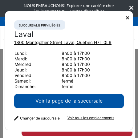
NOUS EMBAUCHONS! Explorez une carrière chez
Équipement SMS.
Postes disponibles
Succursale privilégiée
Laval
450-781-9600
SUCCURSALE PRIVILÉGIÉE
Laval
1800 Montgolfier Street
Laval
,
Québec
H7T 0L9
It looks like you are
Lundi:
8h00 à 17h00
Home
Équipement usagé
Bouteurs sur chenilles
Mardi:
8h00 à 17h00
from America
2023 Komatsu D71PX-24 5361
Mercredi:
8h00 à 17h00
Jeudi:
8h00 à 17h00
Vendredi:
8h00 à 17h00
Samedi:
fermé
Dimanche:
fermé
Voir la page de la succursale
Voir tous les emplacements
Changer de succursale