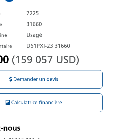
7225
e
31660
e
Usagé
hine
D61PXI-23 31660
taire
00
(159 057 USD)
Demander un devis
Calculatrice financière
z-nous