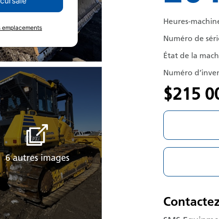
ccursale
Heures-machin
es emplacements
Numéro de séri
État de la mac
Numéro d’inven
$215 0
6 autres images
Contacte