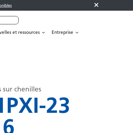
onibles
elles et ressources
Entreprise
 sur chenilles
1PXI-23
16