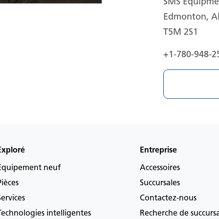
SMS Equipmen
Edmonton, Al
T5M 2S1
+1-780-948-2
Exploré
Entreprise
Équipement neuf
Accessoires
Pièces
Succursales
Services
Contactez-nous
Technologies intelligentes
Recherche de succurs