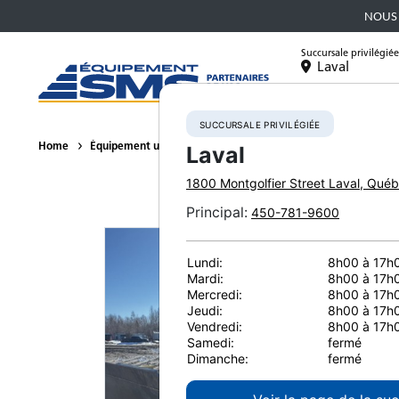
NOUS 
Succursale privilégiée
Laval
Équipement
SUCCURSALE PRIVILÉGIÉE
Home
Équipement usagé
Bouteurs sur chenilles
2016 Komats
Laval
1800 Montgolfier Street
Laval
,
Québ
Principal
:
450-781-9600
Lundi:
8h00 à 17h
Mardi:
8h00 à 17h
Mercredi:
8h00 à 17h
Jeudi:
8h00 à 17h
Vendredi:
8h00 à 17h
Samedi:
fermé
Dimanche:
fermé