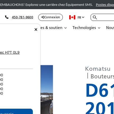
EMBAUCHONS! Explorez une carrière chez Équipement SMS.
Postes disp
450-781-9600
Connexion
FR
Pièces
Services & soutien
Technologies
Nouv
u D61PXI-23 5411
ec
H7T 0L9
Komatsu
Bouteurs
00
00
D6
00
00
00
20