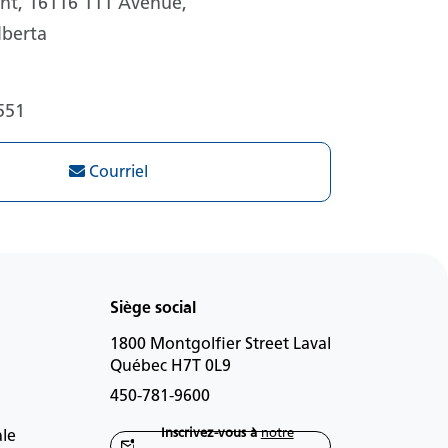
t, 16116 111 Avenue,
berta
551
Courriel
Siège social
1800 Montgolfier Street Laval
Québec H7T 0L9
450-781-9600
Inscrivez-vous à
notre
ale