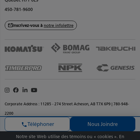
Québec H7T 0L9
450-781-9600
Inscrivez-vous à
notre infolettre
Instagram
Facebook
Linkedin
Youtube
Corporate Address : 11285 - 274 Street Acheson, AB T7X 6P9 | 780-948-
2200
Déclaration de confidentialité
Termes et conditions
Nous Joindre
Téléphoner
Renseignments sur les droits d'auteur
Accessibilite
Commentaires sur le site
Plan de site
Notre site Web utilise des témoins ou « cookies ». En