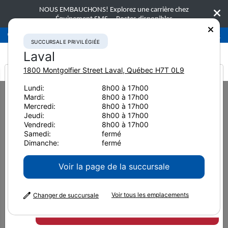
NOUS EMBAUCHONS! Explorez une carrière chez
Équipement SMS.
Postes disponibles
Succursale privilégiée
Laval
450-781-9600
SUCCURSALE PRIVILÉGIÉE
Laval
1800 Montgolfier Street
Laval
,
Québec
H7T 0L9
It looks like you are
Lundi:
8h00 à 17h00
Home
Équipement neuf
Processeurs
Komatsu PC230F-11
Mardi:
8h00 à 17h00
from America
Mercredi:
8h00 à 17h00
Processeurs
Jeudi:
8h00 à 17h00
Vendredi:
8h00 à 17h00
Komatsu PC230F-11
Samedi:
fermé
Dimanche:
fermé
Voir la page de la succursale
Voir tous les emplacements
Changer de succursale