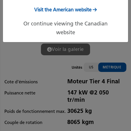
Visit the American website
Or continue viewing the Canadian
website
Voir la galerie
US
MÉTRIQUE
Unités
Moteur Tier 4 Final
Cote d’émissions
147 kW @2 050
Puissance nette
tr/min
30625 kg
Poids de fonctionnement max.
8065 kgm
Couple de rotation