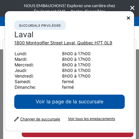
NOUS EMBAUCHONS! Explorez une carrière chez
Équipement SMS.
Postes disponibles
Succursale privilégiée
Laval
450-781-9600
SUCCURSALE PRIVILÉGIÉE
Laval
1800 Montgolfier Street
Laval
,
Québec
H7T 0L9
It looks like you are
Lundi:
8h00 à 17h00
Home
Équipement neuf
Paveuses
BOMAG CR 1030 W
Mardi:
8h00 à 17h00
from America
Mercredi:
8h00 à 17h00
Paveuses
Jeudi:
8h00 à 17h00
Vendredi:
8h00 à 17h00
BOMAG CR 1030 W
Samedi:
fermé
Dimanche:
fermé
Voir la page de la succursale
Voir tous les emplacements
Changer de succursale