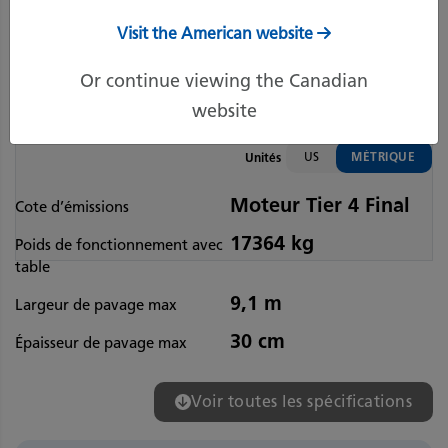
Visit the American website
Or continue viewing the Canadian
website
US
MÉTRIQUE
Unités
Moteur Tier 4 Final
Cote d’émissions
17364 kg
Poids de fonctionnement avec
table
9,1 m
Largeur de pavage max
30 cm
Épaisseur de pavage max
Voir toutes les spécifications