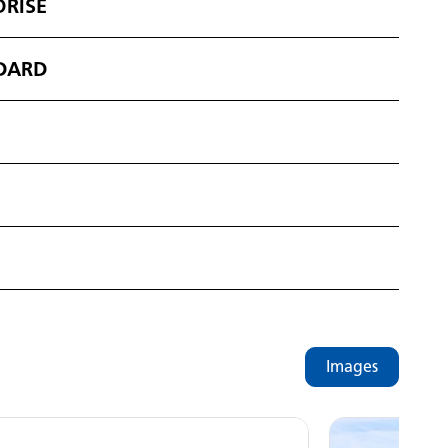
RISÉ
DARD
Images