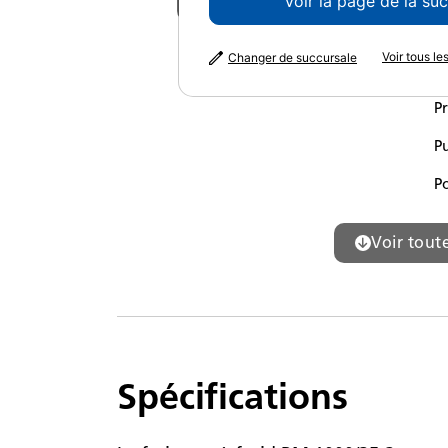
Voir la galerie
Voir la page de la su
Co
Voir tous l
Changer de succursale
La
P
P
P
Voir toute
Spécifications