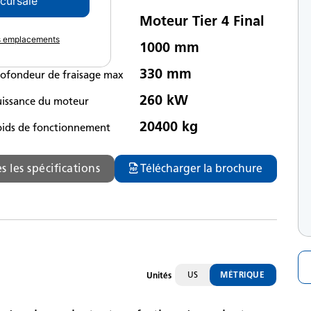
ccursale
Moteur Tier 4 Final
te d’émissions
es emplacements
1000 mm
rgeur de fraisage
330 mm
rofondeur de fraisage max
260 kW
uissance du moteur
20400 kg
oids de fonctionnement
s les spécifications
Télécharger la brochure
US
MÉTRIQUE
Unités