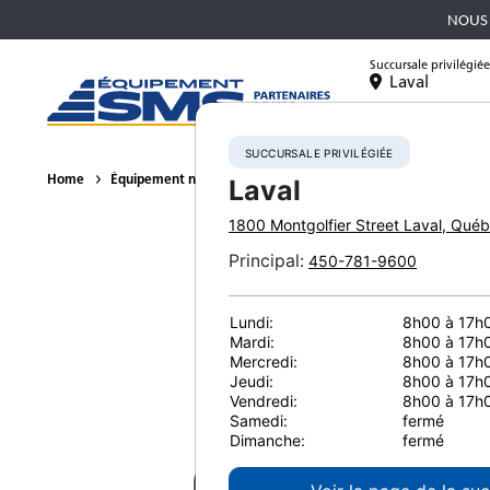
NOUS 
Succursale privilégiée
Laval
Équipement
SUCCURSALE PRIVILÉGIÉE
Home
Équipement neuf
Fraiseuses à froid
BOMAG BM 1000/3
Laval
1800 Montgolfier Street
Laval
,
Québ
Principal
:
450-781-9600
Lundi:
8h00 à 17h
Mardi:
8h00 à 17h
Mercredi:
8h00 à 17h
Jeudi:
8h00 à 17h
Vendredi:
8h00 à 17h
Samedi:
fermé
Dimanche:
fermé