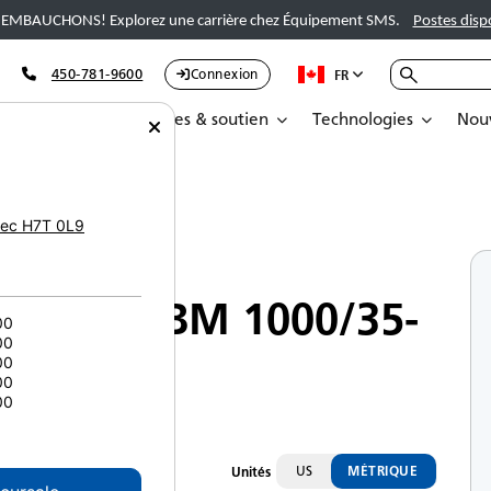
EMBAUCHONS! Explorez une carrière chez Équipement SMS.
Postes disp
450-781-9600
Connexion
FR
Pièces
Services & soutien
Technologies
Nouv
5-2
ec
H7T 0L9
Fraiseuses à froid
BOMAG BM 1000/35-
00
00
00
2
00
00
US
MÉTRIQUE
Unités