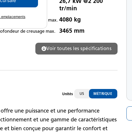
26,7 kW @2 200
ccursale
issance nette
tr/min
es emplacements
4080 kg
oids de fonctionnement max.
3465 mm
rofondeur de creusage max.
Voir toutes les spécifications
US
MÉTRIQUE
Unités
 offre une puissance et une performance
onctionnement et une gamme de caractéristiques
e et bien conçue pour garantir le confort et