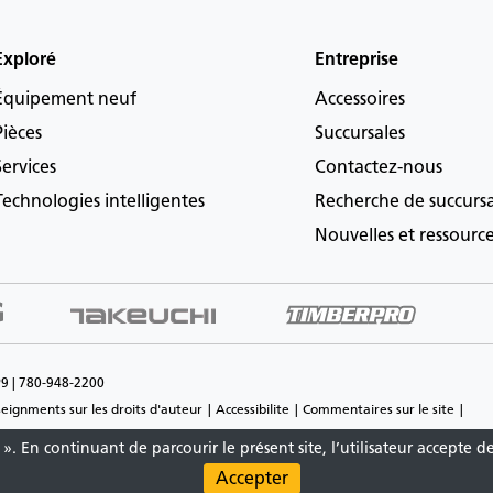
Exploré
Entreprise
Équipement neuf
Accessoires
Pièces
Succursales
Services
Contactez-nous
Technologies intelligentes
Recherche de succurs
Nouvelles et ressourc
P9 | 780-948-2200
eignments sur les droits d'auteur
Accessibilite
Commentaires sur le site
». En continuant de parcourir le présent site, l’utilisateur accepte d
Matériaux et spécifications sont sujets à changement sans préavis.