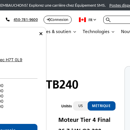
EMBAUCHONS! Explorez une carrière chez Équipement SMS.
Postes disp
450-781-9600
Connexion
FR
Pièces
Services & soutien
Technologies
Nouv
Takeuchi TB240
ec
H7T 0L9
Excavatrices compactes
Takeuchi TB240
00
00
00
00
US
MÉTRIQUE
Unités
00
Moteur Tier 4 Final
te d’émissions