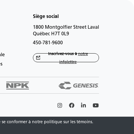
Siège social
1800 Montgolfier Street Laval
Québec H7T 0L9
450-781-9600
Inscrivez-vous à
notre
ale
infolettre
es
Instagram
Facebook
Linkedin
Youtube
e se conformer à notre politique sur les témoins.