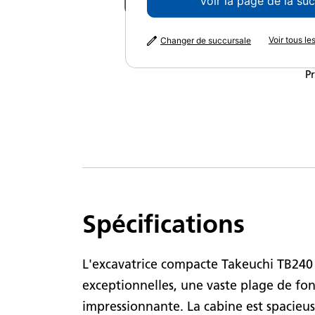
Voir la galerie
Voir la page de la su
Pu
Voir tous l
Changer de succursale
P
P
Spécifications
L'excavatrice compacte Takeuchi TB240
exceptionnelles, une vaste plage de f
impressionnante. La cabine est spacieus