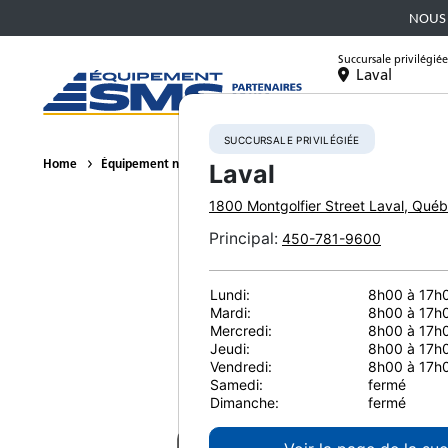
NOUS 
Succursale privilégiée
Laval
Équipement
SUCCURSALE PRIVILÉGIÉE
Home
Équipement neuf
Excavatrices
Excavatrices compactes
Laval
1800 Montgolfier Street
Laval
,
Québ
Principal
:
450-781-9600
Lundi:
8h00 à 17h
Mardi:
8h00 à 17h
Mercredi:
8h00 à 17h
Jeudi:
8h00 à 17h
Vendredi:
8h00 à 17h
Samedi:
fermé
Dimanche:
fermé
Co