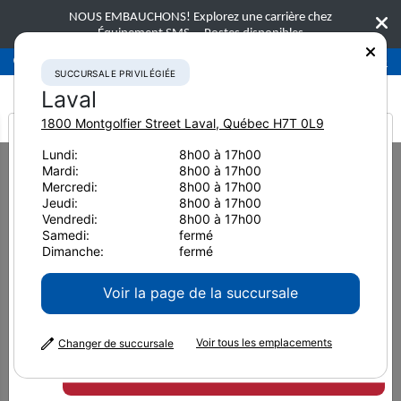
NOUS EMBAUCHONS! Explorez une carrière chez
Équipement SMS.
Postes disponibles
Succursale privilégiée
Laval
450-781-9600
SUCCURSALE PRIVILÉGIÉE
Laval
1800 Montgolfier Street
Laval
,
Québec
H7T 0L9
It looks like you are
Lundi:
8h00 à 17h00
Home
Équipement neuf
Compacteurs
BOMAG BW 174 ACP-4V
Mardi:
8h00 à 17h00
from America
Mercredi:
8h00 à 17h00
Compacteurs
Jeudi:
8h00 à 17h00
Vendredi:
8h00 à 17h00
BOMAG BW 174 ACP-4V
Samedi:
fermé
Dimanche:
fermé
Voir la page de la succursale
Voir tous les emplacements
Changer de succursale