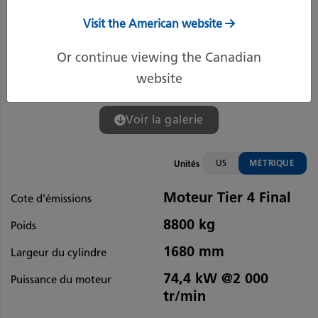
Visit the American website
Or continue viewing the Canadian
website
Voir la galerie
US
MÉTRIQUE
Unités
Moteur Tier 4 Final
Cote d’émissions
8800 kg
Poids
1680 mm
Largeur du cylindre
74,4 kW @2 000
Puissance du moteur
tr/min