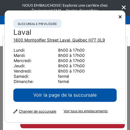
NOUS EMBAUCHONS! Explorez une carrière chez
Équipement SMS.
Postes disponibles
Succursale privilégiée
Laval
450-781-9600
SUCCURSALE PRIVILÉGIÉE
Laval
1800 Montgolfier Street
Laval
,
Québec
H7T 0L9
It looks like you are
Lundi:
8h00 à 17h00
Home
Équipement neuf
Chargeurs sur roues
Mardi:
8h00 à 17h00
from America
Komatsu WA200-8 WH
Mercredi:
8h00 à 17h00
Jeudi:
8h00 à 17h00
Chargeurs sur roues
Vendredi:
8h00 à 17h00
Samedi:
fermé
Komatsu WA200-8 WH
Dimanche:
fermé
Voir la page de la succursale
Voir tous les emplacements
Changer de succursale