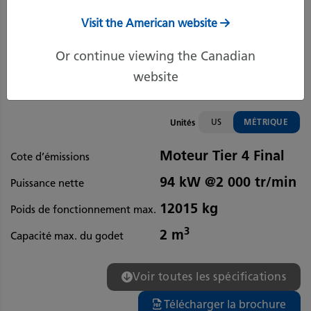
Visit the American website
Or continue viewing the Canadian
website
US
MÉTRIQUE
Unités
Moteur Tier 4 Final
Cote d’émissions
94 kW @2 000 tr/min
Puissance nette
12015 kg
Poids de fonctionnement max.
3
2 m
Capacité max. du godet
Voir toutes les spécifications
Télécharger la brochure