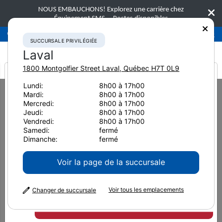
NOUS EMBAUCHONS! Explorez une carrière chez
Équipement SMS.
Postes disponibles
Succursale privilégiée
Laval
450-781-9600
SUCCURSALE PRIVILÉGIÉE
Laval
1800 Montgolfier Street
Laval
,
Québec
H7T 0L9
It looks like you are
Lundi:
8h00 à 17h00
Home
Équipement neuf
Camions électriques
Komatsu 830E-5
Mardi:
8h00 à 17h00
from America
Mercredi:
8h00 à 17h00
Camions électriques
Jeudi:
8h00 à 17h00
Vendredi:
8h00 à 17h00
Komatsu 830E-5
Samedi:
fermé
Dimanche:
fermé
Voir la page de la succursale
Voir tous les emplacements
Changer de succursale