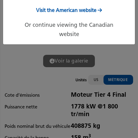
Visit the American website
Or continue viewing the Canadian
website
Voir la galerie
US
MÉTRIQUE
Unités
Moteur Tier 4 Final
Cote d’émissions
1778 kW @1 800
Puissance nette
tr/min
408875 kg
Poids nominal brut du véhicule
3
158 m