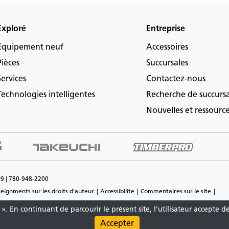
Exploré
Entreprise
Équipement neuf
Accessoires
Pièces
Succursales
Services
Contactez-nous
Technologies intelligentes
Recherche de succurs
Nouvelles et ressourc
P9 | 780-948-2200
eignments sur les droits d'auteur
Accessibilite
Commentaires sur le site
». En continuant de parcourir le présent site, l’utilisateur accepte d
Matériaux et spécifications sont sujets à changement sans préavis.