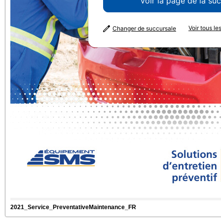
Voir la page de la su
Voir tous l
Changer de succursale
2021_Service_PreventativeMaintenance_FR