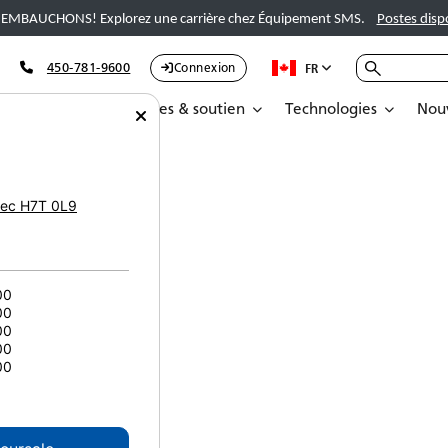
EMBAUCHONS! Explorez une carrière chez Équipement SMS.
Postes disp
450-781-9600
Connexion
FR
Pièces
Services & soutien
Technologies
Nouv
ec
H7T 0L9
00
00
00
00
00