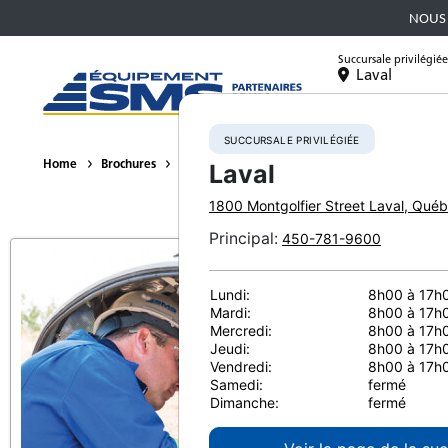
NOUS 
Succursale privilégiée
Laval
Équipement
SUCCURSALE PRIVILÉGIÉE
Home
Brochures
Solutions d'entretien preventif
Laval
1800 Montgolfier Street
Laval
,
Québ
Principal
:
450-781-9600
Lundi:
8h00 à 17h
Mardi:
8h00 à 17h
Mercredi:
8h00 à 17h
Jeudi:
8h00 à 17h
Vendredi:
8h00 à 17h
Samedi:
fermé
Dimanche:
fermé