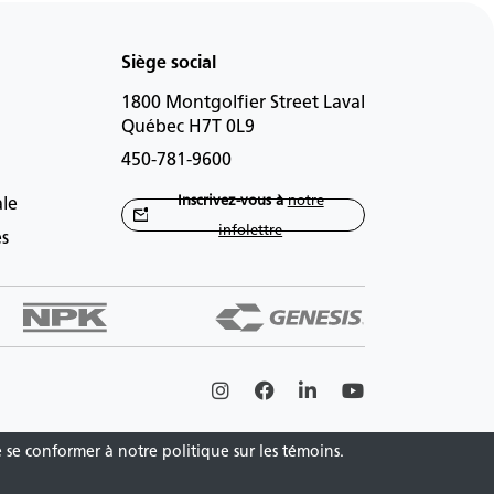
Siège social
1800 Montgolfier Street Laval
Québec H7T 0L9
450-781-9600
Inscrivez-vous à
notre
ale
infolettre
es
Instagram
Facebook
Linkedin
Youtube
e se conformer à notre politique sur les témoins.