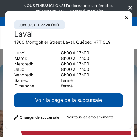
NOUS EMBAUCHONS! Explorez une carrière chez
Équipement SMS.
Postes disponibles
Succursale privilégiée
Laval
450-781-9600
SUCCURSALE PRIVILÉGIÉE
Laval
1800 Montgolfier Street
Laval
,
Québec
H7T 0L9
It looks like you are
Lundi:
8h00 à 17h00
Home
Brochures
Mardi:
8h00 à 17h00
from America
Brochure Outils D'attaque Au Sol Hendley et KVX Pour les Mines
Mercredi:
8h00 à 17h00
Jeudi:
8h00 à 17h00
Vendredi:
8h00 à 17h00
Samedi:
fermé
Dimanche:
fermé
Voir la page de la succursale
Voir tous les emplacements
Changer de succursale