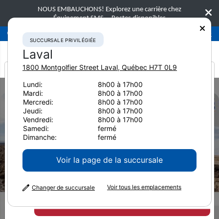
NOUS EMBAUCHONS! Explorez une carrière chez
Équipement SMS.
Postes disponibles
Succursale privilégiée
Laval
450-781-9600
SUCCURSALE PRIVILÉGIÉE
Laval
1800 Montgolfier Street
Laval
,
Québec
H7T 0L9
It looks like you are
Lundi:
8h00 à 17h00
Home
Brochures
Bouteurs iMC 2.0
Mardi:
8h00 à 17h00
from America
Mercredi:
8h00 à 17h00
Jeudi:
8h00 à 17h00
Vendredi:
8h00 à 17h00
Samedi:
fermé
Dimanche:
fermé
Voir la page de la succursale
Voir tous les emplacements
Changer de succursale