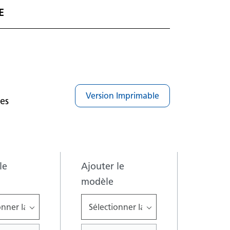
E
Version Imprimable
es
le
Ajouter le
modèle
onner la marque
Sélectionner la marque