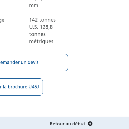
mm
142 tonnes
ge
U.S.
128,8
tonnes
métriques
emander un devis
r la brochure U45J
Retour au début