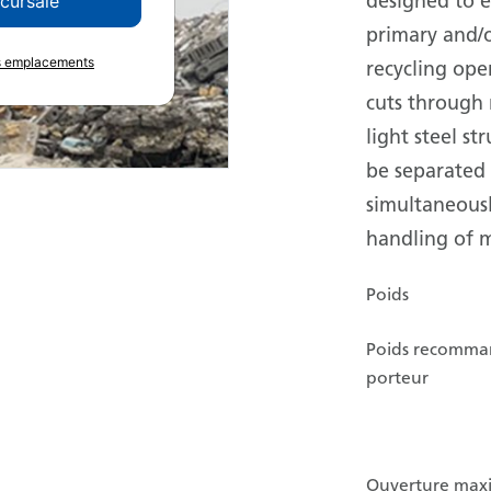
designed to e
ccursale
primary and/
es emplacements
recycling ope
cuts through 
light steel st
be separated 
simultaneousl
handling of m
Poids
Poids recomma
porteur
Ouverture max