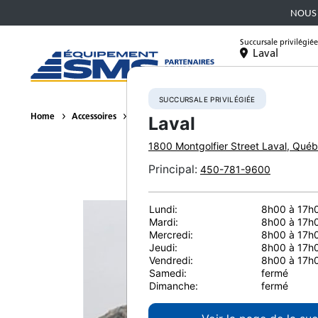
NOUS 
Succursale privilégiée
Laval
Équipement
SUCCURSALE PRIVILÉGIÉE
Home
Accessoires
Pulvérisateur à béton
NPK U45J
Laval
1800 Montgolfier Street
Laval
,
Québ
Principal
:
450-781-9600
Lundi:
8h00 à 17h
Mardi:
8h00 à 17h
Mercredi:
8h00 à 17h
Jeudi:
8h00 à 17h
Vendredi:
8h00 à 17h
Samedi:
fermé
Dimanche:
fermé