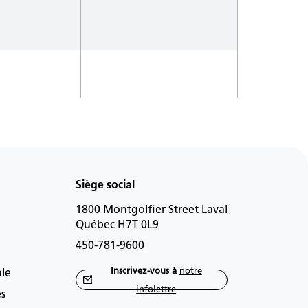
Siège social
1800 Montgolfier Street Laval
Québec H7T 0L9
450-781-9600
Inscrivez-vous à
notre
ale
infolettre
es