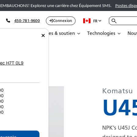
EMBAUCHONS! Explorez une carrière chez Équipement SMS.
Postes disp
450-781-9600
Connexion
FR
Pièces
Services & soutien
Technologies
Nouv
ec
H7T 0L9
Komatsu
00
00
U4
00
00
00
NPK’s U45J Co