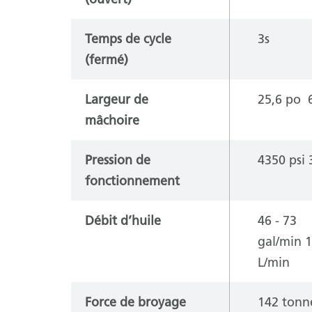
Temps de cycle
3s
(fermé)
Largeur de
25,6 po
mâchoire
Pression de
4350 psi
fonctionnement
Débit d’huile
46 - 73
gal/min
1
L/min
Force de broyage
142 tonn