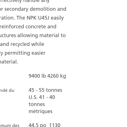
ffectively handle any
or secondary demolition and
ration. The NPK U45J easily
reinforced concrete and
ructures allowing material to
and recycled while
y permitting easier
aterial.
9400 lb
4260 kg
45 - 55 tonnes
ndé du
U.S.
41 - 40
tonnes
métriques
44,5 po
1130
imum des