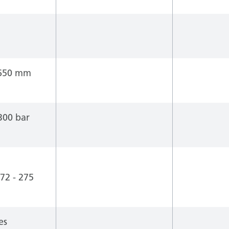
650 mm
300 bar
72 - 275
es