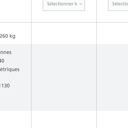
Sélectionner le modèle
Sélecti
260 kg
onnes
40
étriques
1130