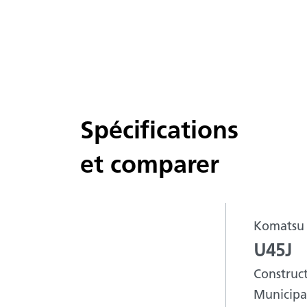
Spécifications
et comparer
Komatsu
U45J
Construc
Municipal