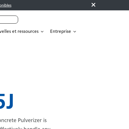
onibles
elles et ressources
Entreprise
5J
ncrete Pulverizer is