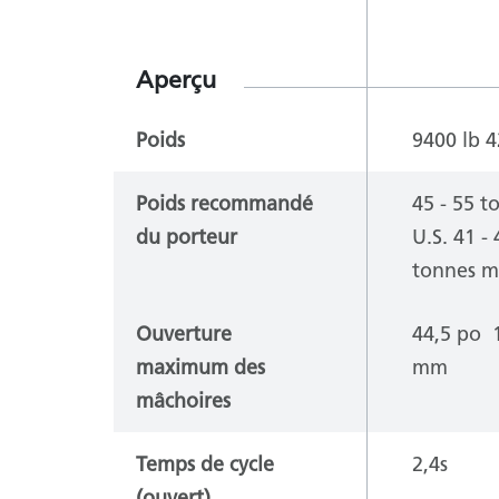
Aperçu
Poids
9400 lb
4
Poids recommandé
45 - 55 t
du porteur
U.S.
41 - 
tonnes m
Ouverture
44,5 po
maximum des
mm
mâchoires
Temps de cycle
2,4s
(ouvert)