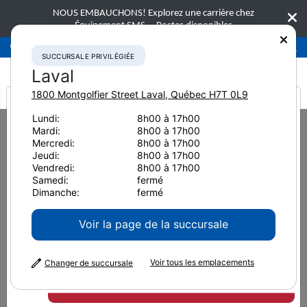
NOUS EMBAUCHONS! Explorez une carrière chez
Équipement SMS.
Postes disponibles
Succursale privilégiée
Laval
450-781-9600
SUCCURSALE PRIVILÉGIÉE
Laval
1800 Montgolfier Street
Laval
,
Québec
H7T 0L9
It looks like you are
Lundi:
8h00 à 17h00
Home
Accessoires
Pulvérisateur à béton
Genesis GCP 610R
Mardi:
8h00 à 17h00
from America
Mercredi:
8h00 à 17h00
Jeudi:
8h00 à 17h00
Vendredi:
8h00 à 17h00
Samedi:
fermé
Dimanche:
fermé
Voir la page de la succursale
Voir tous les emplacements
Changer de succursale