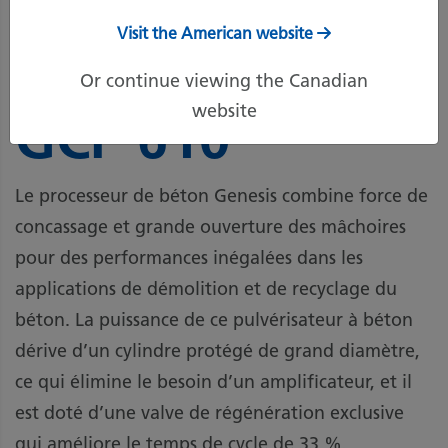
Visit the American website
Or continue viewing the Canadian
Genesis
website
GCP 610
Le processeur de béton Genesis combine force de
concassage et grande ouverture des mâchoires
pour des performances inégalées dans les
applications de démolition et de recyclage du
béton. La puissance de ce pulvérisateur à béton
dérive d’un cylindre protégé de grand diamètre,
ce qui élimine le besoin d’un amplificateur, et il
est doté d’une valve de régénération exclusive
qui améliore le temps de cycle de 33 %.