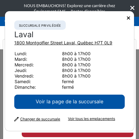
NOUS EMBAUCHONS! Explorez une carrière chez
Équipement SMS.
Postes disponibles
Succursale privilégiée
Laval
450-781-9600
SUCCURSALE PRIVILÉGIÉE
Laval
1800 Montgolfier Street
Laval
,
Québec
H7T 0L9
It looks like you are
Lundi:
8h00 à 17h00
Home
Accessoires
Outils de démolition multi-mâchoires
Mardi:
8h00 à 17h00
from America
Genesis GVP 07 Cisaille coupe-câbles
Mercredi:
8h00 à 17h00
Jeudi:
8h00 à 17h00
Vendredi:
8h00 à 17h00
Samedi:
fermé
Dimanche:
fermé
Voir la page de la succursale
Voir tous les emplacements
Changer de succursale