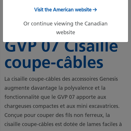
Visit the American website
Or continue viewing the Canadian
website
Genesis
GVP 07 Cisaille
coupe-câbles
La cisaille coupe-câbles des accessoires Genesis
augmente davantage la polyvalence et la
fonctionnalité que le GVP 07 apporte aux
chargeuses compactes et aux mini excavatrices.
Conçue pour couper des fils non ferreux, la
cisaille coupe-câbles est dotée de lames faciles à