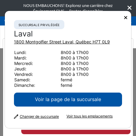
NOUS EMBAUCHONS! Explorez une carrière chez
Équipement SMS.
Postes disponibles
Succursale privilégiée
Laval
450-781-9600
SUCCURSALE PRIVILÉGIÉE
Laval
1800 Montgolfier Street
Laval
,
Québec
H7T 0L9
It looks like you are
Lundi:
8h00 à 17h00
Mardi:
8h00 à 17h00
from America
Sign In
Mercredi:
8h00 à 17h00
Jeudi:
8h00 à 17h00
Vendredi:
8h00 à 17h00
Samedi:
fermé
Dimanche:
fermé
Nom d’utilisateur
Voir la page de la succursale
Mot de passe
Voir tous les emplacements
Changer de succursale