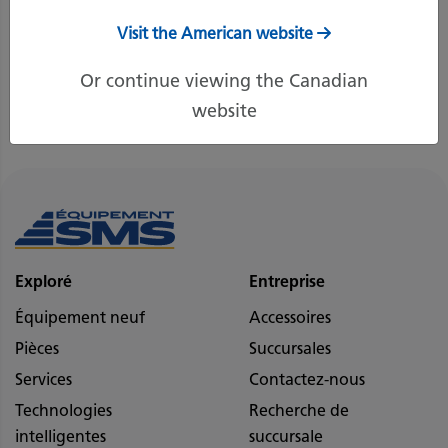
Visit the American website
Or continue viewing the Canadian
website
Récupérer mot de passe
Exploré
Entreprise
Équipement neuf
Accessoires
Pièces
Succursales
Services
Contactez-nous
Technologies
Recherche de
intelligentes
succursale